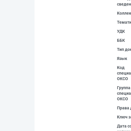
сведен
Колле
Темат
УДК
ББК
Тип до
Язык
Код
специа
ОКСО
Группа
специа
ОКСО
Права 
Ключ з
Дата с