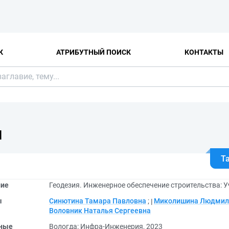
К
АТРИБУТНЫЙ ПОИСК
КОНТАКТЫ
Я
Т
ние
Геодезия. Инженерное обеспечение строительства: У
ы
Синютина Тамара Павловна
;
Миколишина Людмил
Воловник Наталья Сергеевна
ные
Вологда: Инфра-Инженерия, 2023