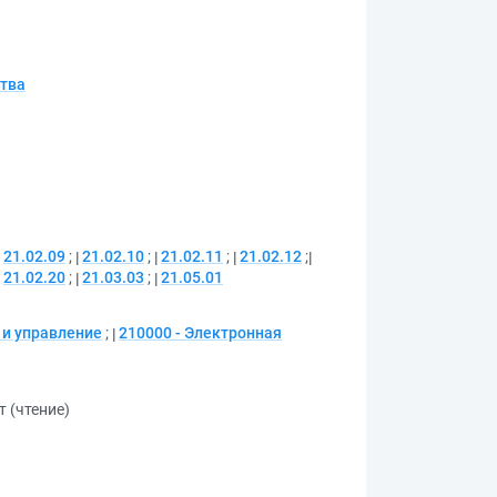
ства
21.02.09
;
21.02.10
;
21.02.11
;
21.02.12
;
21.02.20
;
21.03.03
;
21.05.01
 и управление
;
210000 - Электронная
т (чтение)