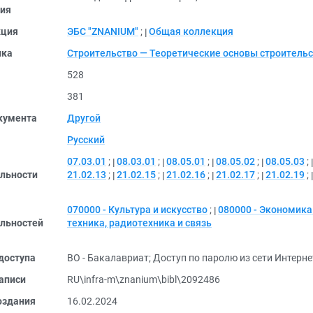
ия
кция
ЭБС "ZNANIUM"
;
Общая коллекция
ика
Строительство — Теоретические основы строитель
528
381
кумента
Другой
Русский
07.03.01
;
08.03.01
;
08.05.01
;
08.05.02
;
08.05.03
;
льности
21.02.13
;
21.02.15
;
21.02.16
;
21.02.17
;
21.02.19
;
070000 - Культура и искусство
;
080000 - Экономика
льностей
техника, радиотехника и связь
доступа
ВО - Бакалавриат
;
Доступ по паролю из сети Интерне
аписи
RU\infra-m\znanium\bibl\2092486
оздания
16.02.2024