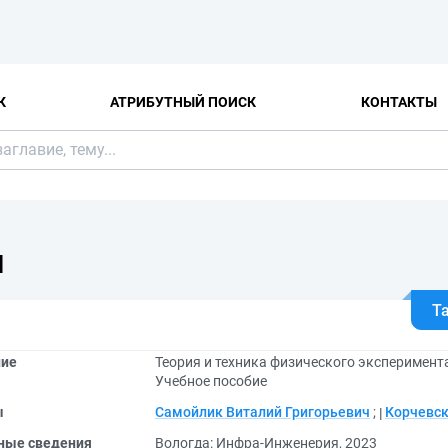
К
АТРИБУТНЫЙ ПОИСК
КОНТАКТЫ
Я
Т
ние
Теория и техника физического эксперимент
Учебное пособие
ы
Самойлик Виталий Григорьевич
;
Корчевск
ные сведения
Вологда: Инфра-Инженерия, 2023