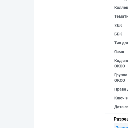
Колле
Темат
УДК
ББК
Тип до
Язык
Код сп
ОКСО
Группа
ОКСО
Права 
Ключ з
Дата с
Разре
Посмо