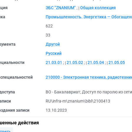
кция
ЭБС "ZNANIUM"
;
Общая коллекция
ика
Промышленность. Энергетика — Обогащен
622
33
кумента
Другой
Русский
ециальности
21.03.01
;
21.05.02
;
21.05.04
;
21.05.05
 специальностей
210000 - Электронная техника, радиотехник
доступа
ВО - Бакалавриат
;
Доступ по паролю из сети
аписи
RU\infra-m\znanium\bibl\2100413
оздания записи
13.10.2023
шенные действия
треть