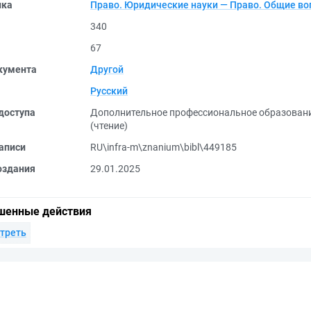
ика
Право. Юридические науки — Право. Общие в
340
67
кумента
Другой
Русский
доступа
Дополнительное профессиональное образован
(чтение)
аписи
RU\infra-m\znanium\bibl\449185
оздания
29.01.2025
шенные действия
треть