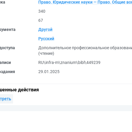
ика
Право. Юридические науки — Право. Общие в
340
67
кумента
Другой
Русский
доступа
Дополнительное профессиональное образован
(чтение)
аписи
RU\infra-m\znanium\bibl\449239
оздания
29.01.2025
шенные действия
треть