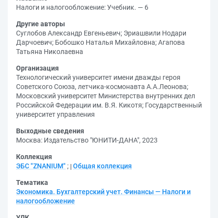
Налоги и налогообложение: Учебник. — 6
Другие авторы
Суглобов Александр Евгеньевич
;
Эриашвили Нодари
Дарчоевич
;
Бобошко Наталья Михайловна
;
Агапова
Татьяна Николаевна
Организация
Технологический университет имени дважды героя
Советского Союза, летчика-космонавта А.А.Леонова
;
Московский университет Министерства внутренних дел
Российской Федерации им. В.Я. Кикотя
;
Государственный
университет управления
Выходные сведения
Москва: Издательство "ЮНИТИ-ДАНА", 2023
Коллекция
ЭБС "ZNANIUM"
;
Общая коллекция
Тематика
Экономика. Бухгалтерский учет. Финансы — Налоги и
налогообложение
УДК