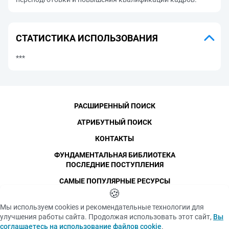
СТАТИСТИКА ИСПОЛЬЗОВАНИЯ
***
РАСШИРЕННЫЙ ПОИСК
АТРИБУТНЫЙ ПОИСК
КОНТАКТЫ
ФУНДАМЕНТАЛЬНАЯ БИБЛИОТЕКА
ПОСЛЕДНИЕ ПОСТУПЛЕНИЯ
САМЫЕ ПОПУЛЯРНЫЕ РЕСУРСЫ
©
СПбПУ
🍪
, 1996-2026
Авторские права и персональные данные
Мы используем cookies и рекомендательные технологии для
Фотографии размещены с согласия
улучшения работы сайта. Продолжая использовать этот сайт,
Вы
Политика конфиденциальности
изображённых лиц в соответствии
соглашаетесь на использование файлов cookie
.