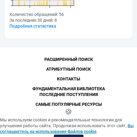
Количество обращений:
56
За последние 30 дней:
8
Подробная статистика
РАСШИРЕННЫЙ ПОИСК
АТРИБУТНЫЙ ПОИСК
КОНТАКТЫ
ФУНДАМЕНТАЛЬНАЯ БИБЛИОТЕКА
ПОСЛЕДНИЕ ПОСТУПЛЕНИЯ
САМЫЕ ПОПУЛЯРНЫЕ РЕСУРСЫ
©
СПбПУ
🍪
, 1996-2026
Авторские права и персональные данные
Мы используем cookies и рекомендательные технологии для
Фотографии размещены с согласия
улучшения работы сайта. Продолжая использовать этот сайт,
Вы
Политика конфиденциальности
изображённых лиц в соответствии
соглашаетесь на использование файлов cookie
.
с требованиями законодательства
Положение об использовании «cookie» файлов