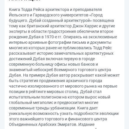
Книга Тодда Рейса архитектора и преподавателя
Йельского и Гарвардского университетов «Город
будущего. Дубай созданный архитектурой» посвящена
тому как британский архитектор Джон Харрис и другие
эксперты в области градостроения обеспечили второе
рождение Дубая в 1970-е гг. Опираясь на эксклюзивные
интервью архивные фотографии письма и документы
многие из которых ранее не публиковались Тодд Рейс
рассказывает историю замечательных архитектурных
достижений Дубая включая первую в городе
современную больницу офисы новых банков и
знаменитый небоскреб Всемирного торгового центра
Дубая. На примере Дубая автор раскрывает какой может
быть стратегия продвижения архаичного города
частично изолированного от мирового рынка на первые
позиции в рейтинге мировых столиц. Дубай стал
испытательным полигоном на котором вырос новый
глобальный мегаполис и предвосхитил многие
современные тренды урбанизации. Книга дает
уникальную возможность узнать подробности эволюции
этого важнейшего торгового и финансового центра
Объединенных Арабских Эмиратов. Издание