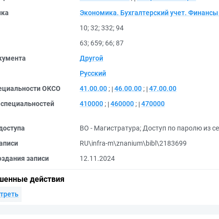
ика
Экономика. Бухгалтерский учет. Финансы
10
;
32
;
332
;
94
63
;
659
;
66
;
87
кумента
Другой
Русский
ециальности ОКСО
41.00.00
;
46.00.00
;
47.00.00
 специальностей
410000
;
460000
;
470000
доступа
ВО - Магистратура
;
Доступ по паролю из се
аписи
RU\infra-m\znanium\bibl\2183699
оздания записи
12.11.2024
шенные действия
треть