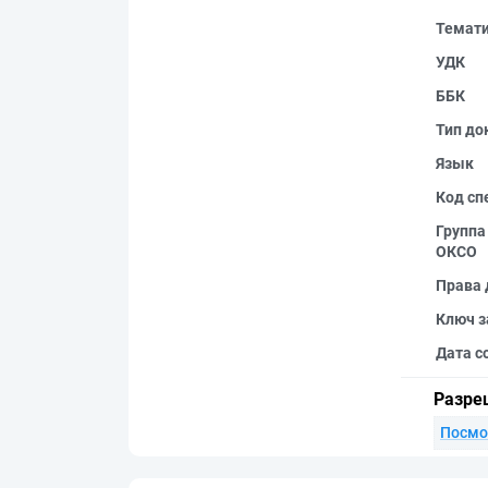
Темат
УДК
ББК
Тип до
Язык
Код сп
Группа
ОКСО
Права 
Ключ з
Дата с
Разре
Посмо