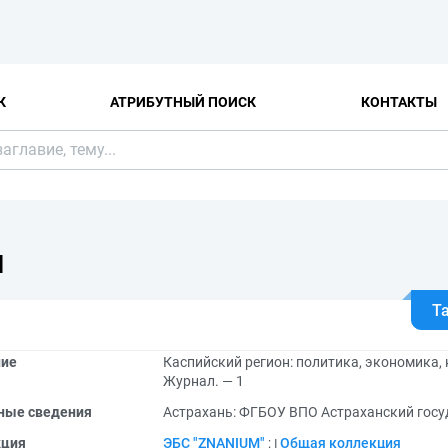
К
АТРИБУТНЫЙ ПОИСК
КОНТАКТЫ
Я
Т
ние
Каспийский регион: политика, экономика, к
Журнал. — 1
ные сведения
Астрахань: ФГБОУ ВПО Астраханский госу
кция
ЭБС "ZNANIUM"
;
Общая коллекция