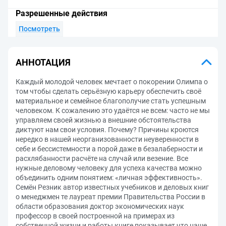
Разрешенные действия
Посмотреть
АННОТАЦИЯ
Каждый молодой человек мечтает о покорении Олимпа о
том чтобы сделать серьёзную карьеру обеспечить своё
материальное и семейное благополучие стать успешным
человеком. К сожалению это удаётся не всем: часто не мы
управляем своей жизнью а внешние обстоятельства
диктуют нам свои условия. Почему? Причины кроются
нередко в нашей неорганизованности неуверенности в
себе и бессистемности а порой даже в безалаберности и
расхлябанности расчёте на случай или везение. Все
нужные деловому человеку для успеха качества можно
объединить одним понятием: «личная эффективность».
Семён Резник автор известных учебников и деловых книг
о менеджмен те лауреат премии Правительства России в
области образования доктор экономических наук
профессор в своей построенной на примерах из
собственной жизни и работы книге показывает что наше