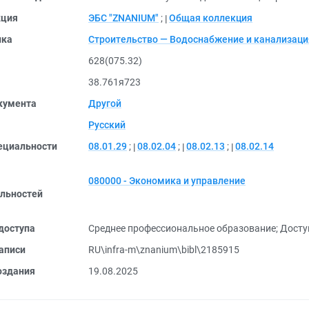
кция
ЭБС "ZNANIUM"
;
Общая коллекция
ика
Строительство — Водоснабжение и канализаци
628(075.32)
38.761я723
кумента
Другой
Русский
ециальности
08.01.29
;
08.02.04
;
08.02.13
;
08.02.14
080000 - Экономика и управление
льностей
доступа
Среднее профессиональное образование
;
Доступ
аписи
RU\infra-m\znanium\bibl\2185915
оздания
19.08.2025