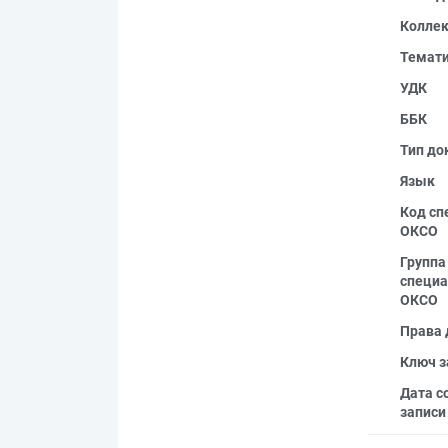
Колле
Темат
УДК
ББК
Тип до
Язык
Код сп
ОКСО
Группа
специа
ОКСО
Права 
Ключ з
Дата с
записи