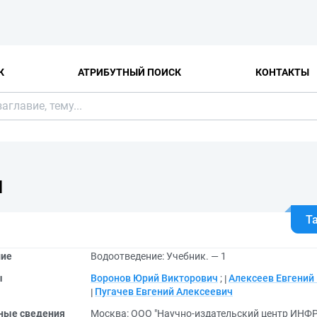
К
АТРИБУТНЫЙ ПОИСК
КОНТАКТЫ
Я
Т
ние
Водоотведение: Учебник. — 1
ы
Воронов Юрий Викторович
;
Алексеев Евгений
Пугачев Евгений Алексеевич
ные сведения
Москва: ООО "Научно-издательский центр ИНФР