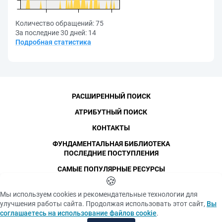
Количество обращений:
75
За последние 30 дней:
14
Подробная статистика
РАСШИРЕННЫЙ ПОИСК
АТРИБУТНЫЙ ПОИСК
КОНТАКТЫ
ФУНДАМЕНТАЛЬНАЯ БИБЛИОТЕКА
ПОСЛЕДНИЕ ПОСТУПЛЕНИЯ
САМЫЕ ПОПУЛЯРНЫЕ РЕСУРСЫ
©
СПбПУ
🍪
, 1996-2026
Авторские права и персональные данные
Мы используем cookies и рекомендательные технологии для
Фотографии размещены с согласия
улучшения работы сайта. Продолжая использовать этот сайт,
Вы
Политика конфиденциальности
изображённых лиц в соответствии
соглашаетесь на использование файлов cookie
.
с требованиями законодательства
Положение об использовании «cookie» файлов