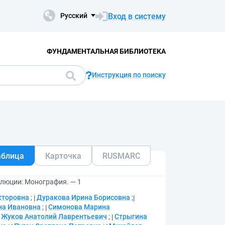
Вход в систему
Русский
ФУНДАМЕНТАЛЬНАЯ БИБЛИОТЕКА
Инструкция по поиску
аблица
Карточка
RUSMARC
олюции: Монография. — 1
кторовна
;
Дуракова Ирина Борисовна
;
на Ивановна
;
Симонова Марина
Жуков Анатолий Лаврентьевич
;
Стрыгина