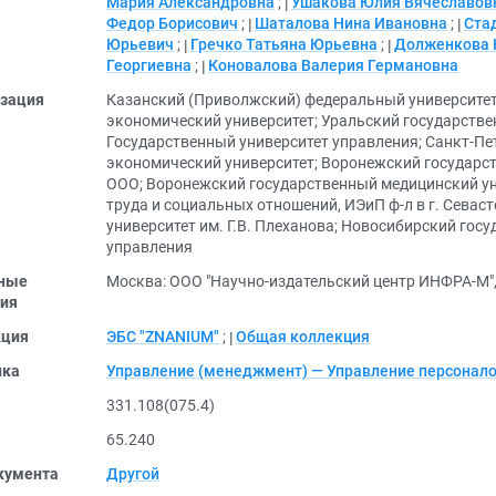
Мария Александровна
;
Ушакова Юлия Вячеславов
Федор Борисович
;
Шаталова Нина Ивановна
;
Ста
Юрьевич
;
Гречко Татьяна Юрьевна
;
Долженкова 
Георгиевна
;
Коновалова Валерия Германовна
зация
Казанский (Приволжский) федеральный университе
экономический университет
;
Уральский государстве
Государственный университет управления
;
Санкт-Пе
экономический университет
;
Воронежский государст
ООО
;
Воронежский государственный медицинский уни
труда и социальных отношений, ИЭиП ф-л в г. Севас
университет им. Г.В. Плеханова
;
Новосибирский госу
управления
ные
Москва: ООО "Научно-издательский центр ИНФРА-М",
ия
кция
ЭБС "ZNANIUM"
;
Общая коллекция
ика
Управление (менеджмент) — Управление персонал
331.108(075.4)
65.240
кумента
Другой