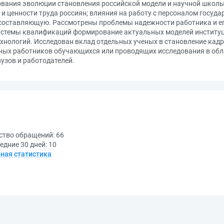
вания эволюции становления российской модели и научной школы
и ценности труда россиян; влияния на работу с персоналом госуд
 составляющую. Рассмотрены проблемы надежности работника и е
системы квалификаций формирование актуальных моделей институ
ехнологий. Исследован вклад отдельных ученых в становление кадр
ных работников обучающихся или проводящих исследования в обл
узов и работодателей.
ство обращений:
66
едние 30 дней:
10
ная статистика