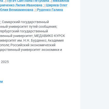
на
;
Пугач Светлана Петровна
;
Михайлов
дниченко Лилия Ивановна
;
Ширяев Олег
Юлия Вениаминовна
;
Руденко Галина
т
;
Самарский государственный
нный университет путей сообщения
;
тербургский государственный
венный университет
;
МЕДАВИКО КУРСК
верситет им. Н.Н. Бурденко
;
Академия
тополе
;
Российский экономический
дарственный университет экономики и
 2025
ом