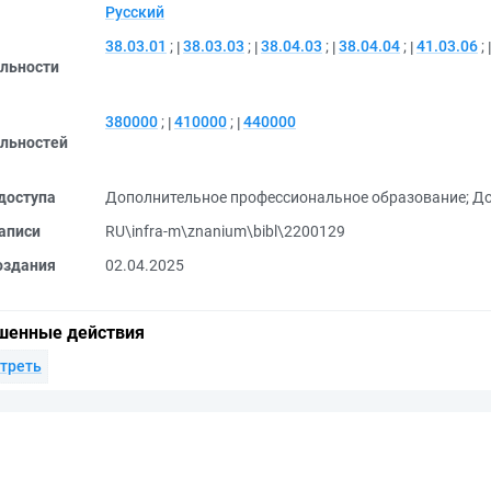
Русский
38.03.01
;
38.03.03
;
38.04.03
;
38.04.04
;
41.03.06
;
льности
380000
;
410000
;
440000
льностей
доступа
Дополнительное профессиональное образование
;
До
аписи
RU\infra-m\znanium\bibl\2200129
оздания
02.04.2025
шенные действия
треть