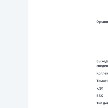
Органи
Выход
сведен
Колле
Темат
УДК
ББК
Тип до