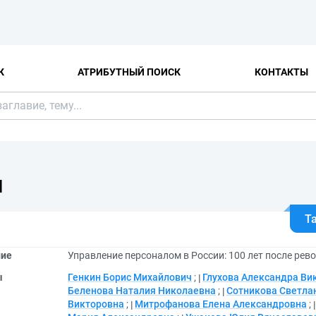
К
АТРИБУТНЫЙ ПОИСК
КОНТАКТЫ
Я
Т
ние
Управление персоналом в России: 100 лет после рев
ы
Генкин Борис Михайлович
;
Глухова Александра Ви
Беленова Наталия Николаевна
;
Сотникова Светла
Викторовна
;
Митрофанова Елена Александровна
;