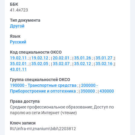
ББК
41.4я723
Тип документа
Другой
Язык
Русский
Код специальности ОКСО
19.02.11
;
19.02.12
;
20.02.01
;
35.01.26
;
35.01.27
;
35.02.01
;
35.02.05
;
35.02.07
;
35.02.12
;
35.02.16
;
43.01.11
Группа специальностей ОКСО
190000 - Транспортные средства
;
200000 -
Приборостроение и оптотехника
;
350000
;
430000
Права доступа
Среднее профессиональное образование
;
Доступ по
паролю из сети Интернет (чтение)
Ключ записи
RU\infra-m\znanium\bibl\2203812