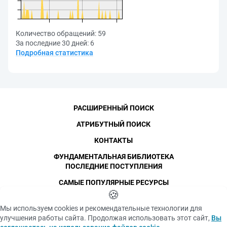
Количество обращений:
59
За последние 30 дней:
6
Подробная статистика
РАСШИРЕННЫЙ ПОИСК
АТРИБУТНЫЙ ПОИСК
КОНТАКТЫ
ФУНДАМЕНТАЛЬНАЯ БИБЛИОТЕКА
ПОСЛЕДНИЕ ПОСТУПЛЕНИЯ
САМЫЕ ПОПУЛЯРНЫЕ РЕСУРСЫ
©
СПбПУ
🍪
, 1996-2026
Авторские права и персональные данные
Мы используем cookies и рекомендательные технологии для
Фотографии размещены с согласия
улучшения работы сайта. Продолжая использовать этот сайт,
Вы
Политика конфиденциальности
изображённых лиц в соответствии