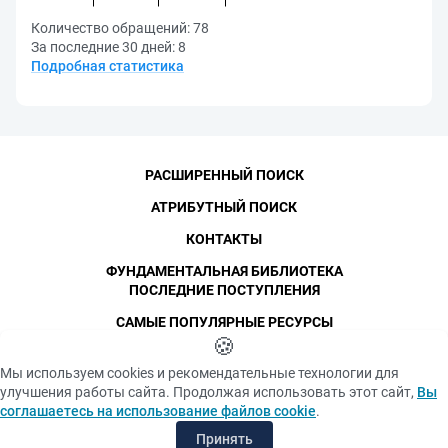
Количество обращений:
78
За последние 30 дней:
8
Подробная статистика
РАСШИРЕННЫЙ ПОИСК
АТРИБУТНЫЙ ПОИСК
КОНТАКТЫ
ФУНДАМЕНТАЛЬНАЯ БИБЛИОТЕКА
ПОСЛЕДНИЕ ПОСТУПЛЕНИЯ
САМЫЕ ПОПУЛЯРНЫЕ РЕСУРСЫ
©
СПбПУ
🍪
, 1996-2026
Авторские права и персональные данные
Мы используем cookies и рекомендательные технологии для
Фотографии размещены с согласия
улучшения работы сайта. Продолжая использовать этот сайт,
Вы
Политика конфиденциальности
изображённых лиц в соответствии
соглашаетесь на использование файлов cookie
.
с требованиями законодательства
Положение об использовании «cookie» файлов
о персональных данных. Согласно
Принять