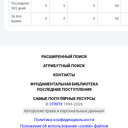
Последние
0
0
0
64
365 дней
За все
0
0
0
64
время
РАСШИРЕННЫЙ ПОИСК
АТРИБУТНЫЙ ПОИСК
КОНТАКТЫ
ФУНДАМЕНТАЛЬНАЯ БИБЛИОТЕКА
ПОСЛЕДНИЕ ПОСТУПЛЕНИЯ
САМЫЕ ПОПУЛЯРНЫЕ РЕСУРСЫ
©
СПбПУ
, 1996-2026
Авторские права и персональные данные
Фотографии размещены с согласия
Политика конфиденциальности
изображённых лиц в соответствии
с требованиями законодательства
Положение об использовании «cookie» файлов