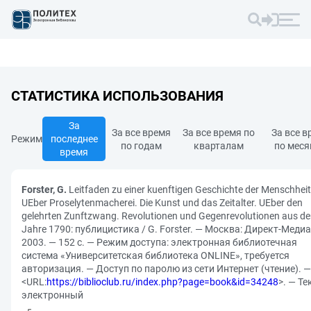
СТАТИСТИКА ИСПОЛЬЗОВАНИЯ
За
За все время
За все время по
За все в
Режим
последнее
по годам
кварталам
по мес
время
Forster, G.
Leitfaden zu einer kuenftigen Geschichte der Menschheit
UEber Proselytenmacherei. Die Kunst und das Zeitalter. UEber den
gelehrten Zunftzwang. Revolutionen und Gegenrevolutionen aus d
Jahre 1790: публицистика / G. Forster. — Москва: Директ-Медиа
2003. — 152 с. — Режим доступа: электронная библиотечная
система «Университетская библиотека ONLINE», требуется
авторизация. — Доступ по паролю из сети Интернет (чтение). —
<URL:
https://biblioclub.ru/index.php?page=book&id=34248
>. — Те
электронный