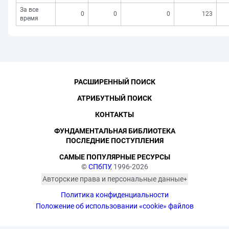
За все
0
0
0
123
время
РАСШИРЕННЫЙ ПОИСК
АТРИБУТНЫЙ ПОИСК
КОНТАКТЫ
ФУНДАМЕНТАЛЬНАЯ БИБЛИОТЕКА
ПОСЛЕДНИЕ ПОСТУПЛЕНИЯ
САМЫЕ ПОПУЛЯРНЫЕ РЕСУРСЫ
©
СПбПУ
, 1996-2026
Авторские права и персональные данные
Фотографии размещены с согласия
Политика конфиденциальности
изображённых лиц в соответствии
с требованиями законодательства
Положение об использовании «cookie» файлов
о персональных данных. Согласно
ст. 152.1 ГК РФ «Охрана изображения