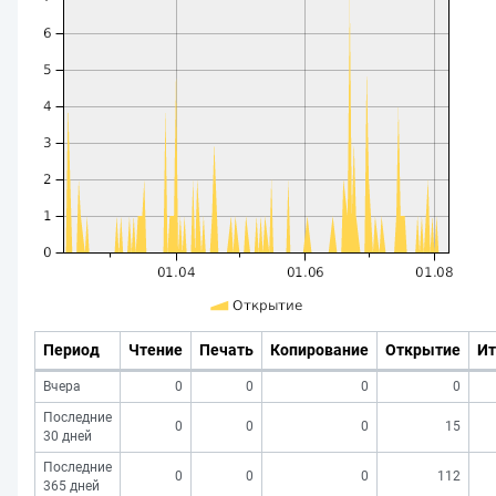
Период
Чтение
Печать
Копирование
Открытие
Ит
Вчера
0
0
0
0
Последние
0
0
0
15
30 дней
Последние
0
0
0
112
365 дней