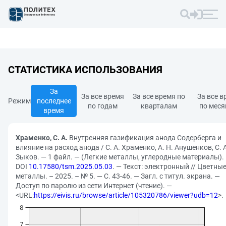
СТАТИСТИКА ИСПОЛЬЗОВАНИЯ
За
За все время
За все время по
За все в
Режим
последнее
по годам
кварталам
по мес
время
Храменко, С. А.
Внутренняя газификация анода Содерберга и
влияние на расход анода / С. А. Храменко, А. Н. Анушенков, С. 
Зыков. — 1 файл. — (Легкие металлы, углеродные материалы).
DOI
10.17580/tsm.2025.05.03
. — Текст: электронный // Цветны
металлы. – 2025. – № 5. — С. 43-46. — Загл. с титул. экрана. —
Доступ по паролю из сети Интернет (чтение). —
<URL:
https://eivis.ru/browse/article/105320786/viewer?udb=12
>.