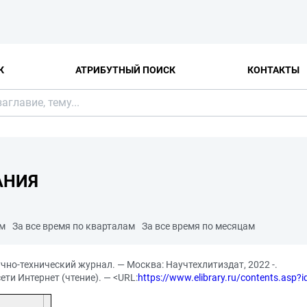
К
АТРИБУТНЫЙ ПОИСК
КОНТАКТЫ
АНИЯ
ам
За все время по кварталам
За все время по месяцам
учно-технический журнал. — Москва: Научтехлитиздат, 2022 -.
сети Интернет (чтение). — <URL:
https://www.elibrary.ru/contents.asp