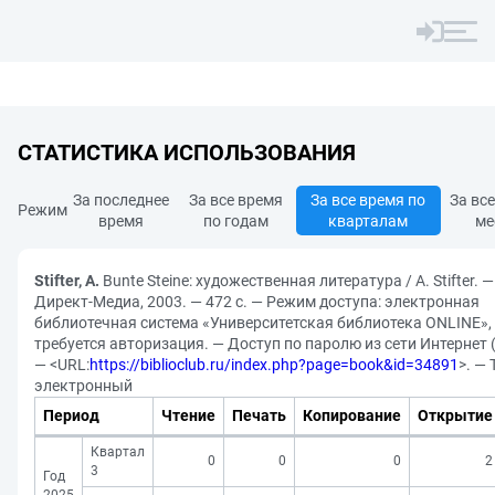
СТАТИСТИКА ИСПОЛЬЗОВАНИЯ
За последнее
За все время
За все время по
За вс
Режим
время
по годам
кварталам
ме
Stifter, A.
Bunte Steine: художественная литература / A. Stifter. 
Директ-Медиа, 2003. — 472 с. — Режим доступа: электронная
библиотечная система «Университетская библиотека ONLINE»,
требуется авторизация. — Доступ по паролю из сети Интернет (
— <URL:
https://biblioclub.ru/index.php?page=book&id=34891
>. — 
электронный
Период
Чтение
Печать
Копирование
Открытие
Квартал
0
0
0
2
3
Год