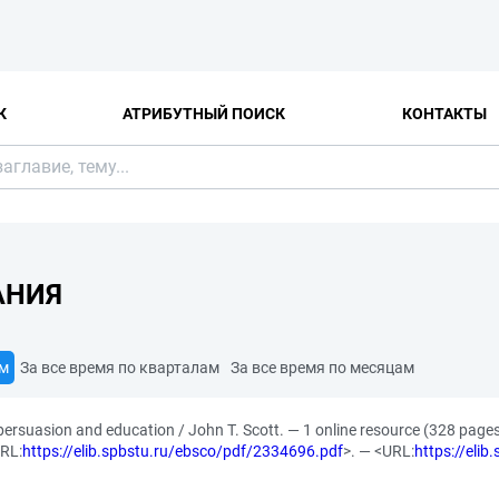
К
АТРИБУТНЫЙ ПОИСК
КОНТАКТЫ
АНИЯ
ам
За все время по кварталам
За все время по месяцам
 persuasion and education / John T. Scott. — 1 online resource (328 page
RL:
https://elib.spbstu.ru/ebsco/pdf/2334696.pdf
>. — <URL:
https://eli