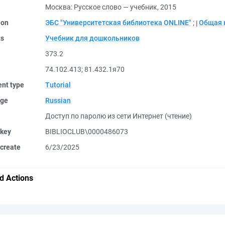
Москва: Русское слово — учебник, 2015
ion
ЭБС "Университетская библиотека ONLINE"
;
Общая 
ts
Учебник для дошкольников
373.2
74.102.413
;
81.432.1я70
nt type
Tutorial
ge
Russian
Доступ по паролю из сети Интернет (чтение)
 key
BIBLIOCLUB\0000486073
create
6/23/2025
d Actions