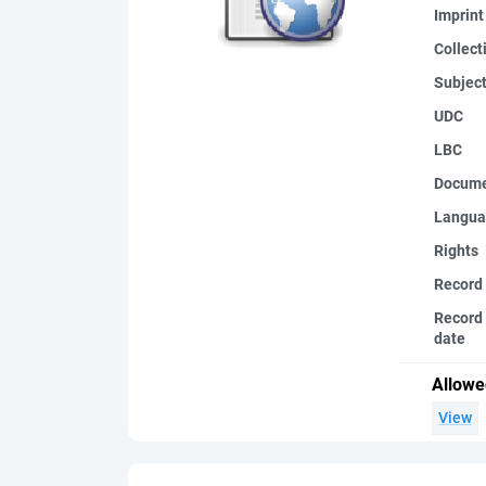
Imprint
Collect
Subjec
UDC
LBC
Docume
Langua
Rights
Record
Record 
date
Allowe
View