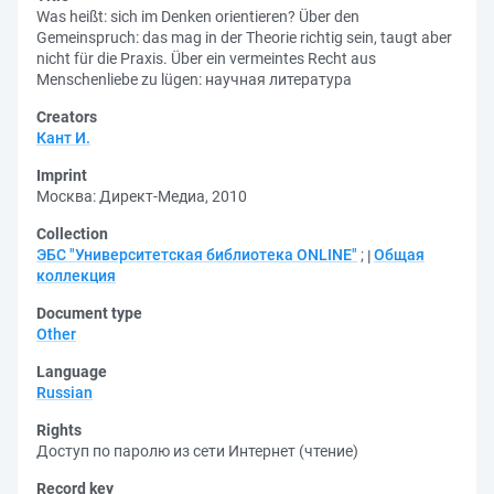
Was heißt: sich im Denken orientieren? Über den
Gemeinspruch: das mag in der Theorie richtig sein, taugt aber
nicht für die Praxis. Über ein vermeintes Recht aus
Menschenliebe zu lügen: научная литература
Creators
Кант И.
Imprint
Москва: Директ-Медиа, 2010
Collection
ЭБС "Университетская библиотека ONLINE"
;
Общая
коллекция
Document type
Other
Language
Russian
Rights
Доступ по паролю из сети Интернет (чтение)
Record key