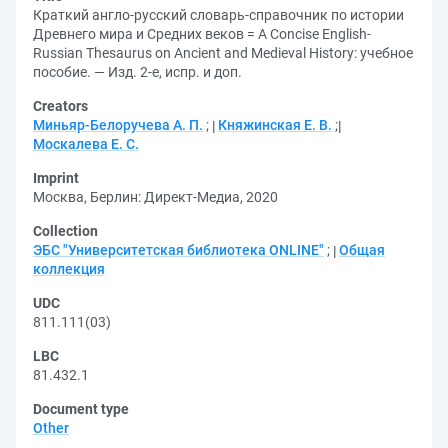
Краткий англо-русский словарь-справочник по истории
Древнего мира и Средних веков = A Сoncise English-
Russian Thesaurus on Ancient and Medieval History: учебное
пособие. — Изд. 2-е, испр. и доп.
Creators
Миньяр-Белоручева А. П.
;
Княжинская Е. В.
;
Москалева Е. С.
Imprint
Москва, Берлин: Директ-Медиа, 2020
Collection
ЭБС "Университетская библиотека ONLINE"
;
Общая
коллекция
UDC
811.111(03)
LBC
81.432.1
Document type
Other