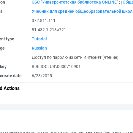
ion
ЭБС "Университетская библиотека ONLINE"
;
Обща
ts
Учебник для средней общеобразовательной шко
372.811.111
81.432.1-213я721
nt type
Tutorial
ge
Russian
Доступ по паролю из сети Интернет (чтение)
 key
BIBLIOCLUB\0000710901
create date
6/23/2025
d Actions