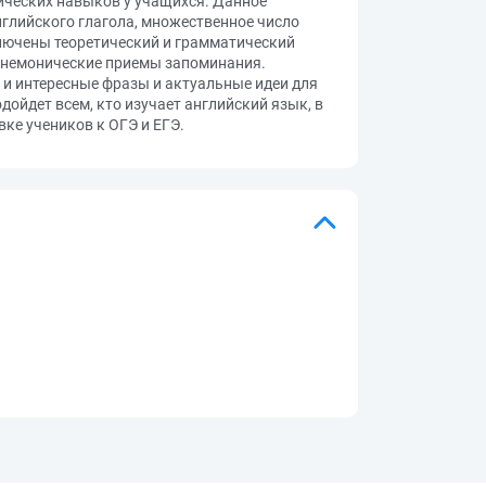
ических навыков у учащихся. Данное
нглийского глагола, множественное число
включены теоретический и грамматический
 мнемонические приемы запоминания.
 и интересные фразы и актуальные идеи для
ойдет всем, кто изучает английский язык, в
ке учеников к ОГЭ и ЕГЭ.