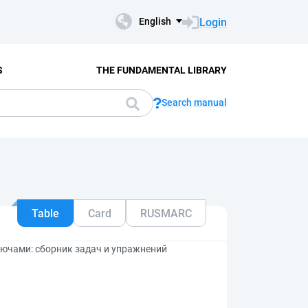
Login
English
S
THE FUNDAMENTAL LIBRARY
Search manual
Table
Card
RUSMARC
лючами: сборник задач и упражнений