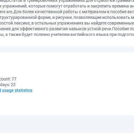
недостаток в тренировочных упражнениях для отработки граммат
 упражнений, которые помогут отработать и закрепить времена а
here are.Для более качественной работы с материалом в пособие 
структурированной форме, и рисунки, позволяющие использовать
ростой лексике, в остальных упражнениях вы найдете современные
ения для эффективного развития навыков устной речи.Пособие под
, а также будет полезно учителям английского языка при подготов
count:
77
 days:
22
d usage statistics