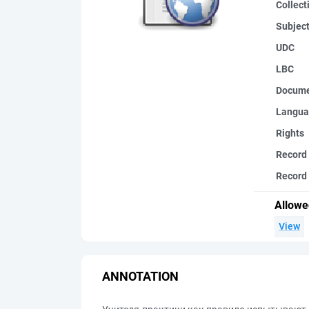
Collect
Subjec
UDC
LBC
Docume
Langua
Rights
Record
Record 
Allowe
View
ANNOTATION