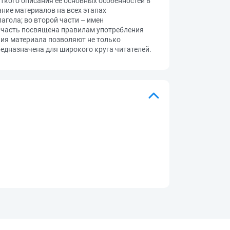
ткого описания ее основных особенностей в
ние материалов на всех этапах
агола; во второй части – имен
я часть посвящена правилам употребления
ия материала позволяют не только
едназначена для широкого круга читателей.