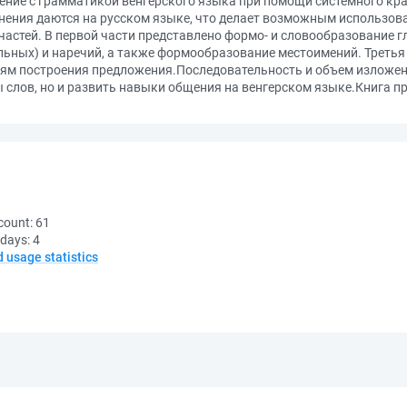
ние с грамматикой венгерского языка при помощи системного кра
снения даются на русском языке, что делает возможным использова
частей. В первой части представлено формо- и словообразование гл
льных) и наречий, а также формообразование местоимений. Треть
ям построения предложения.Последовательность и объем изложен
лов, но и развить навыки общения на венгерском языке.Книга пр
count:
61
 days:
4
d usage statistics