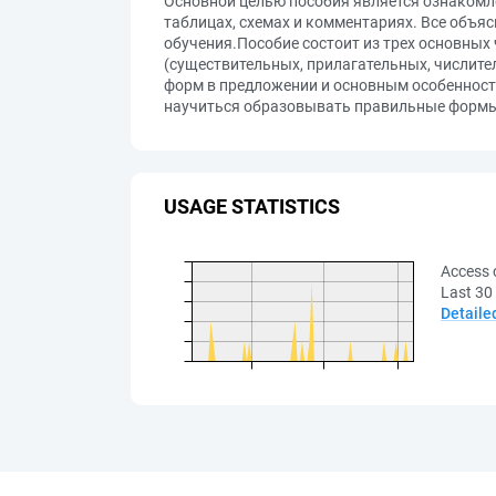
Основной целью пособия является ознакомле
таблицах, схемах и комментариях. Все объя
обучения.Пособие состоит из трех основных 
(существительных, прилагательных, числите
форм в предложении и основным особенност
научиться образовывать правильные формы с
USAGE STATISTICS
Access 
Last 30
Detaile