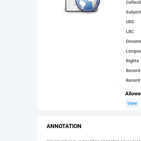
Collect
Subjec
UDC
LBC
Docume
Langua
Rights
Record
Record 
Allowe
View
ANNOTATION