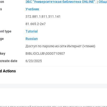
ion
ЭБС "Университетская библиотека ONLINE"
;
Обща
ts
Учебник
372.881.1:811.511.141
81.665.2-2я7
nt type
Tutorial
ge
Russian
Доступ по паролю из сети Интернет (чтение)
 key
BIBLIOCLUB\0000710907
create date
6/23/2025
d Actions