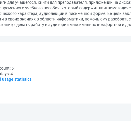
ниги для учащегося, книги для преподавателя, приложений на диска
овременного учебного пособия, который содержит лингвометодиче
ческого характера; аудиолекции в письменной форме. Её цель закл
ти в своих знаниях в области информатики, помочь ему разобратьс
жание, сделать работу в аудитории максимально комфортной и для
count:
51
 days:
4
d usage statistics