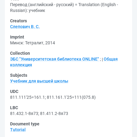
Перевод (английский - русский) = Translation (English -
Russian): учебник
Creators
Слепович В. С.
Imprint
Минск: Тетралит, 2014
Collection
ЭБС "Университетская библиотека ONLINE"
;
Общая
коллекция
Subjects
Учебник для высшей школы
UDC
811.111'25=161.1
;
811.161.1'25=111(075.8)
LBC
81.432.1-8я73
;
81.411.2-8я73
Document type
Tutorial