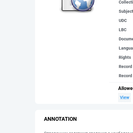
Collect
Subjec
UDC
LBC
Docume
Langua
Rights
Record
Record 
Allowe
View
ANNOTATION