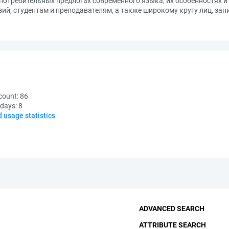
потребительных предлогах современного языка, их особенностях и
ий, студентам и преподавателям, а также широкому кругу лиц, з
count:
86
 days:
8
d usage statistics
ADVANCED SEARCH
ATTRIBUTE SEARCH