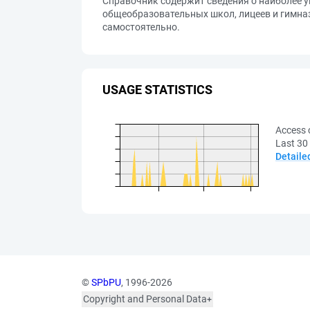
Справочник содержит сведения о наиболее у
общеобразовательных школ, лицеев и гимназ
самостоятельно.
USAGE STATISTICS
Access 
Last 30
Detaile
©
SPbPU
, 1996-2026
Copyright and Personal Data
The photographs are