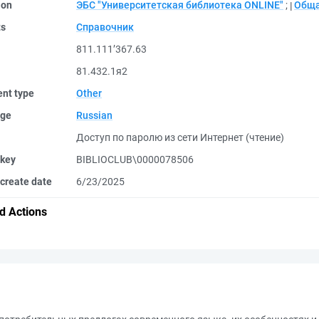
ion
ЭБС "Университетская библиотека ONLINE"
;
Обща
ts
Справочник
811.111’367.63
81.432.1я2
nt type
Other
ge
Russian
Доступ по паролю из сети Интернет (чтение)
 key
BIBLIOCLUB\0000078506
create date
6/23/2025
d Actions