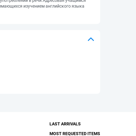
 употреблении в речи.Адресован учащимся
анимающихся изучением английского языка
LAST ARRIVALS
MOST REQUESTED ITEMS