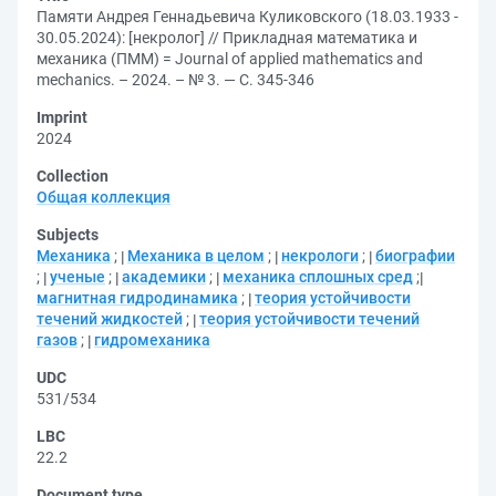
Памяти Андрея Геннадьевича Куликовского (18.03.1933 -
30.05.2024): [некролог] // Прикладная математика и
механика (ПММ) = Journal of applied mathematics and
mechanics. – 2024. – № 3. — С. 345-346
Imprint
2024
Collection
Общая коллекция
Subjects
Механика
;
Механика в целом
;
некрологи
;
биографии
;
ученые
;
академики
;
механика сплошных сред
;
магнитная гидродинамика
;
теория устойчивости
течений жидкостей
;
теория устойчивости течений
газов
;
гидромеханика
UDC
531/534
LBC
22.2
Document type