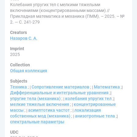
Колебания упругих тел с мелкими тяжелыми
включениями (концентрированными массами) //
Прикладная математика и механика (ПММ). – 2025. – №
2. — С. 241-279
Creators
Назаров С. А.
Imprint
2025
Collection
Общая коллекция
Subjects
Техника
;
Сопротивление материалов
;
Математика
;
Дифференциальные и интегральные уравнения
;
упругие тела (механика)
;
колебания упругих тел
;
мелкие тяжелые включения
;
концентрированные
массы
;
асимптотика частот
;
локализация
собственных мод (механика)
;
анизотропные тела
;
спектральные параметры
UDC