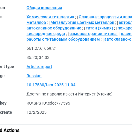
ion
Общая коллекция
ts
Химическая технология
;
Основные процессы и апп
металлов
;
Металлургия цветных металлов
;
авток
автоклавное оборудование
;
титан (химия)
;
пожаро
кислородная среда
;
самовозгорание титана
;
ювен
работы с титановым оборудованием
;
автоклавно-о
661.2/.6
;
669.21
35.20
;
34.33
nt type
Article, report
ge
Russian
10.17580/tsm.2025.11.04
Доступ по паролю из сети Интернет (чтение)
 key
RU\SPSTU\edoc\77595
create
12/2/2025
d Actions