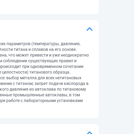
их параметров (температуры, давления,
ности титана и сплавов на его основе.
ана, что может привести и уже неоднократно
ом соблюдении существующих правил и
 происходит при одновременном сочетании
 целостности) титанового образца.
се: выбор металла для всех нетитановых
вение с титаном; запрет подачи кислорода в
кого давления из автоклава по титановому
менные промышленные автоклавы, в том
 при работе с лабораторными установками