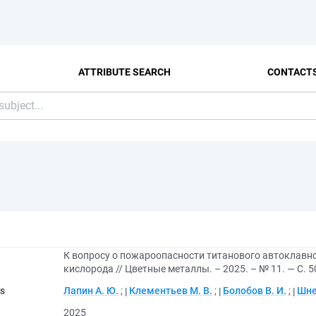
ATTRIBUTE SEARCH
CONTACT
К вопросу о пожароопасности титанового автоклавно
кислорода // Цветные металлы. – 2025. – № 11. — С. 5
rs
Лапин А. Ю.
;
Клементьев М. В.
;
Болобов В. И.
;
Шне
2025