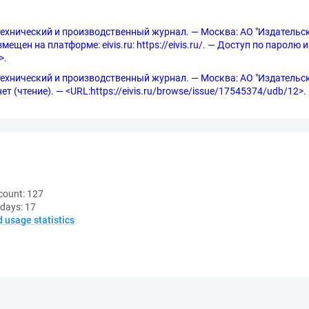
технический и производственный журнал. — Москва: АО "Издательски
ещен на платформе: eivis.ru: https://eivis.ru/. — Доступ по паролю и
>.
технический и производственный журнал. — Москва: АО "Издательски
ет (чтение). — <URL:https://eivis.ru/browse/issue/17545374/udb/12>.
count:
127
 days:
17
d usage statistics