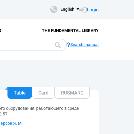
Login
English
S
THE FUNDAMENTAL LIBRARY
Search manual
Table
Card
RUSMARC
го оборудования, работающего в среде
0-57
ерсон Я. М.