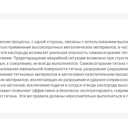
кие процессы, с одной стороны, связаны с использованием высок
остью применения высокопрочных металлических материалов, в част
гате кислорода возникает реальная опасность самовозгорания тит
ствиям. Предотвращение аварийной ситуации возможно при строг
ые, к сожалению, не всегда выполняются. Самовозгорание титана
бразования ювенильной поверхности титана, разрушения (нарушение
енения титановых материалов в автоклавно-окислительном процес
ких материалов, исключающих их разрушение и ударное соприкосно
ю автоклав; исключение подачи в сосуд и отвода кислорода высо
равил позволяет эффективно и безопасно эксплуатировать совре
 из титана. Эти же правила должны неукоснительно выполняться и