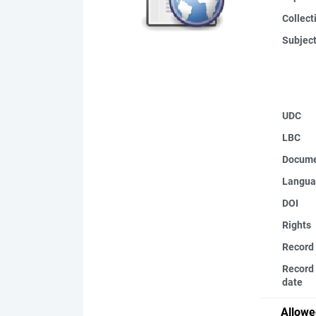
Collect
Subjec
UDC
LBC
Docume
Langua
DOI
Rights
Record
Record 
date
Allowe