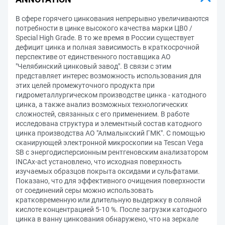
В сфере горячего цинкования непрерывно увеличиваются
потребности в цинке высокого качества марки ЦВ0 /
Special High Grade. В то же время в России существует
дефицит цинка и полная зависимость в краткосрочной
перспективе от единственного поставщика АО
"Челябинский цинковый завод". В связи с этим
представляет интерес возможность использования для
этих целей промежуточного продукта при
гидрометаллургическом производстве цинка - катодного
цинка, а также анализ возможных технологических
сложностей, связанных с его применением. В работе
исследована структура и элементный состав катодного
цинка производства АО "Алмалыкский ГМК". С помощью
сканирующей электронной микроскопии на Tescan Vega
SB с энергодисперсионным рентгеновским анализатором
INCAx-act установлено, что исходная поверхность
изучаемых образцов покрыта оксидами и сульфатами.
Показано, что для эффективного очищения поверхности
от соединений серы можно использовать
кратковременную или длительную выдержку в соляной
кислоте концентрацией 5-10 %. После загрузки катодного
цинка в ванну цинкования обнаружено, что на зеркале