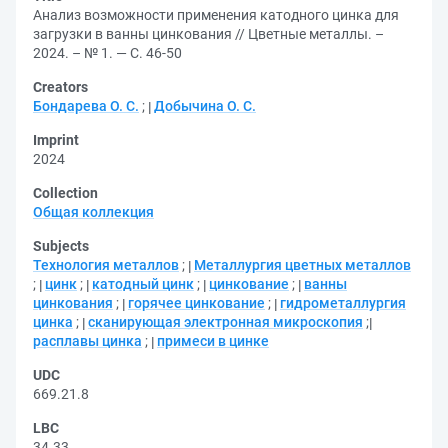
Анализ возможности применения катодного цинка для
загрузки в ванны цинкования // Цветные металлы. –
2024. – № 1. — С. 46-50
Creators
Бондарева О. С.
;
Добычина О. С.
Imprint
2024
Collection
Общая коллекция
Subjects
Технология металлов
;
Металлургия цветных металлов
;
цинк
;
катодный цинк
;
цинкование
;
ванны
цинкования
;
горячее цинкование
;
гидрометаллургия
цинка
;
сканирующая электронная микроскопия
;
расплавы цинка
;
примеси в цинке
UDC
669.21.8
LBC
34.33