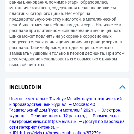
ванны цинкования, помимо изгари, образовалась
металлическая пена, содержащая нерасплавившиеся
пластины катодного цинка. Несмотря на
предварительную очистку кислотой, в металлической
пене была отмечена небольшая доля серы. Наличие ее в
расплаве при длительном использовании неочищенного
цинка может повлиять на ускорение коррозионных
процессов стенок ванны цинкования на границе зеркала
расплава. Таким образом, катодным цинком можно
замещать чушковый только в период дефицита. При этом
рекомендовано использовать его совместно с цинком
высокой чистоты.
INCLUDED IN
Цветные металлы = Tsvetnye Metally: научно-технический
и производственный журнал. — Москва: АО
"Издательский дом "Руда и металлы", 2024 -. — Электрон.
журнал. — Периодичность: 12 раз в год. — Размещен на
платформе: eivis.ru: https://eivis.ru/. — Доступ по паролю из
сети Интернет (чтение). —
<URL:https://eivis.ru/browse/publication/87279>.