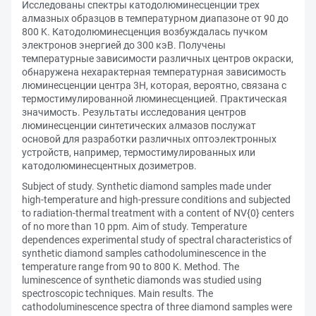
Исследованы спектры катодолюминесценции трех
алмазных образцов в температурном диапазоне от 90 до
800 K. Катодолюминесценция возбуждалась пучком
электронов энергией до 300 кэВ. Получены
температурные зависимости различных центров окраски,
обнаружена нехарактерная температурная зависимость
люминесценции центра 3Н, которая, вероятно, связана с
термостимулированной люминесценцией. Практическая
значимость. Результаты исследования центров
люминесценции синтетических алмазов послужат
основой для разработки различных оптоэлектронных
устройств, например, термостимулированных или
катодолюминесцентных дозиметров.
Subject of study. Synthetic diamond samples made under
high-temperature and high-pressure conditions and subjected
to radiation-thermal treatment with a content of NV{0} centers
of no more than 10 ppm. Aim of study. Temperature
dependences experimental study of spectral characteristics of
synthetic diamond samples cathodoluminescence in the
temperature range from 90 to 800 K. Method. The
luminescence of synthetic diamonds was studied using
spectroscopic techniques. Main results. The
cathodoluminescence spectra of three diamond samples were