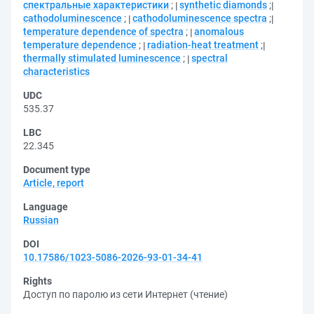
спектральные характеристики
;
synthetic diamonds
;
cathodoluminescence
;
cathodoluminescence spectra
;
temperature dependence of spectra
;
anomalous
temperature dependence
;
radiation-heat treatment
;
thermally stimulated luminescence
;
spectral
characteristics
UDC
535.37
LBC
22.345
Document type
Article, report
Language
Russian
DOI
10.17586/1023-5086-2026-93-01-34-41
Rights
Доступ по паролю из сети Интернет (чтение)