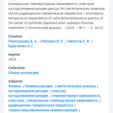
Аномальная температурная зависимость спектров
катодолюминесценции центра 3H синтетических алмазов
после радиационно-термической обработки = Anomalous
temperature dependence of cathodoluminescence spectra of
3H center of synthetic diamond after radiation thermal
treatment // Оптический журнал. – 2026. – № 1. — С. 34-41
Creators
Переседова Д. А.
;
Рипенко В. С.
;
Липатов Е. И.
;
Бураченко А. Г.
Imprint
2026
Collection
Общая коллекция
Subjects
Физика
;
Люминесценция
;
синтетические алмазы
;
катодолюминесценция
;
спектры
катодолюминесценции
;
температурная зависимость
спектров
;
аномальная температурная зависимость
;
радиационно-термическая обработка
;
термостимулированная люминесценция
;