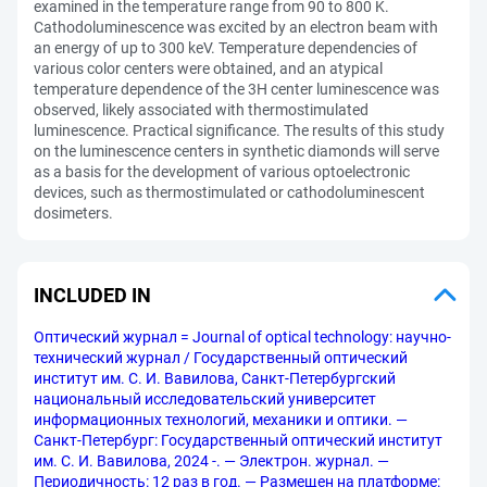
examined in the temperature range from 90 to 800 K.
Cathodoluminescence was excited by an electron beam with
an energy of up to 300 keV. Temperature dependencies of
various color centers were obtained, and an atypical
temperature dependence of the 3H center luminescence was
observed, likely associated with thermostimulated
luminescence. Practical significance. The results of this study
on the luminescence centers in synthetic diamonds will serve
as a basis for the development of various optoelectronic
devices, such as thermostimulated or cathodoluminescent
dosimeters.
INCLUDED IN
Оптический журнал = Journal of optical technology: научно-
технический журнал / Государственный оптический
институт им. С. И. Вавилова, Санкт-Петербургский
национальный исследовательский университет
информационных технологий, механики и оптики. —
Санкт-Петербург: Государственный оптический институт
им. С. И. Вавилова, 2024 -. — Электрон. журнал. —
Периодичность: 12 раз в год. — Размещен на платформе: