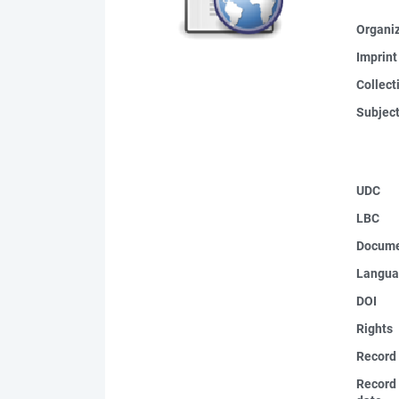
Organi
Imprint
Collect
Subjec
UDC
LBC
Docume
Langua
DOI
Rights
Record
Record 