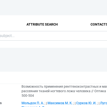
ATTRIBUTE SEARCH
CONTACT
Возможность применения рентгеноконтрастных и маг
рассеяния тканей ногтевого ложа человека // Оптика и 
500-504
rs
Мольдон П. А.
;
Максимов М. К.
;
Сурков Ю. И.
;
Луго