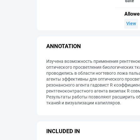
date
Allowe
View
ANNOTATION
Изучена возможность применения рентгеноко
оптического просветления биологических тка
проводились в области ногтевого ложа паль
агенты эффективны для оптического просвет
резонансного агента гадовист R коэффициен
рентгеноконтрастного агента визипак R сов
Результаты работы позволяют расширить об
тканей и визуализации капилляров.
INCLUDED IN