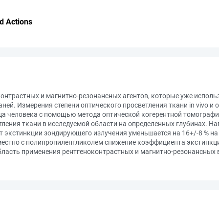
d Actions
нтрастных и магнитно-резонансных агентов, которые уже использ
ней. Измерения степени оптического просветления ткани in vivo и
ца человека с помощью метода оптической когерентной томографи
ления ткани в исследуемой области на определенных глубинах. На
т экстинкции зондирующего излучения уменьшается на 16+/-8 % на 
местно с полипропиленгликолем снижение коэффициента экстинкции
ласть применения рентгеноконтрастных и магнитно-резонансных в