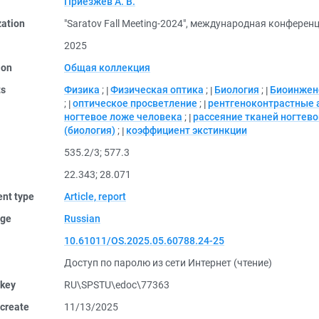
Приезжев А. В.
zation
"Saratov Fall Meeting-2024", международная конферен
2025
ion
Общая коллекция
ts
Физика
;
Физическая оптика
;
Биология
;
Биоинжен
;
оптическое просветление
;
рентгеноконтрастные 
ногтевое ложе человека
;
рассеяние тканей ногтево
(биология)
;
коэффициент экстинкции
535.2/3
;
577.3
22.343
;
28.071
nt type
Article, report
ge
Russian
10.61011/OS.2025.05.60788.24-25
Доступ по паролю из сети Интернет (чтение)
 key
RU\SPSTU\edoc\77363
create
11/13/2025