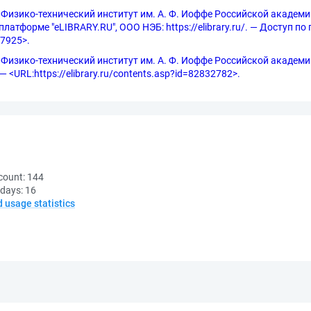
 Физико-технический институт им. А. Ф. Иоффе Российской академии
латформе "eLIBRARY.RU", ООО НЭБ: https://elibrary.ru/. — Доступ по
=7925>.
изико-технический институт им. А. Ф. Иоффе Российской академии нау
 <URL:https://elibrary.ru/contents.asp?id=82832782>.
count:
144
 days:
16
d usage statistics