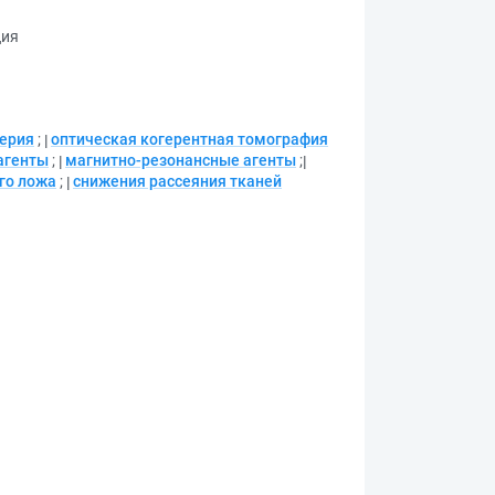
ция
ерия
;
оптическая когерентная томография
агенты
;
магнитно-резонансные агенты
;
го ложа
;
снижения рассеяния тканей