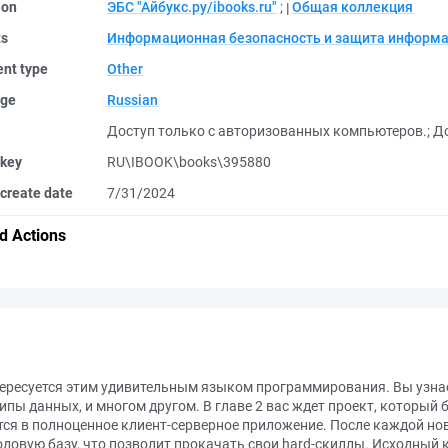
ion
ЭБС "Айбукс.ру/ibooks.ru"
;
Общая коллекция
ts
Информационная безопасность и защита информ
nt type
Other
ge
Russian
Доступ только с авторизованных компьютеров.
;
До
 key
RU\IBOOK\books\395880
create date
7/31/2024
d Actions
тересуется этим удивительным языком программирования. Вы узнае
ипы данных, и многом другом. В главе 2 вас ждет проект, который 
тся в полноценное клиент-серверное приложение. После каждой но
одовую базу, что позволит прокачать свои hard-скиллы. Исходный