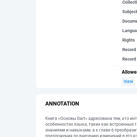
Collect
Subjec
Docume
Langua
Rights
Record
Record 
Allowe
View
ANNOTATION
Книга «Основы Dart» адресована тем, кто ин
особенностях языка, таких как встроенные т
знаниями и навыками, а к главе 6 преобрази
предложения по внесению изменений в его к