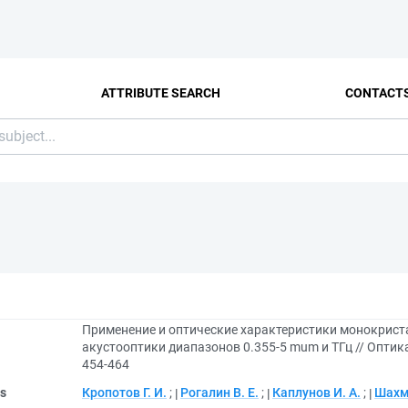
ATTRIBUTE SEARCH
CONTACT
Применение и оптические характеристики монокрист
акустооптики диапазонов 0.355-5 mum и ТГц // Оптика 
454-464
rs
Кропотов Г. И.
;
Рогалин В. Е.
;
Каплунов И. А.
;
Шахми