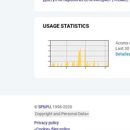
USAGE STATISTICS
Access 
Last 30
Detaile
©
SPbPU
, 1996-2026
Copyright and Personal Data
The photographs are
Privacy policy
published with the
consent of the individuals
«Cookie» files policy