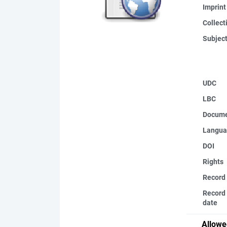
Imprint
Collect
Subjec
UDC
LBC
Docume
Langua
DOI
Rights
Record
Record 
date
Allowe