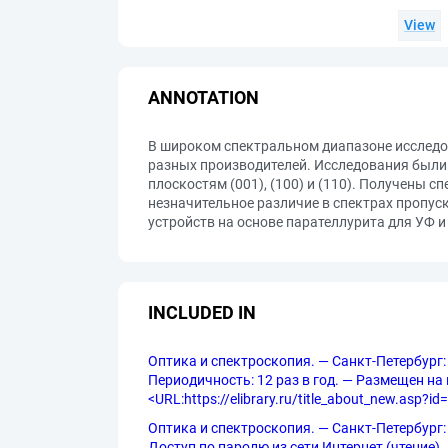
View
ANNOTATION
В широком спектральном диапазоне исследо
разных производителей. Исследования были
плоскостям (001), (100) и (110). Получены 
незначительное различие в спектрах пропу
устройств на основе парателлурита для УФ и
INCLUDED IN
Оптика и спектроскопия. — Санкт-Петербург:
Периодичность: 12 раз в год. — Размещен на п
<URL:https://elibrary.ru/title_about_new.asp?id
Оптика и спектроскопия. — Санкт-Петербург: Ф
Доступ по паролю из сети Интернет (чтение). 