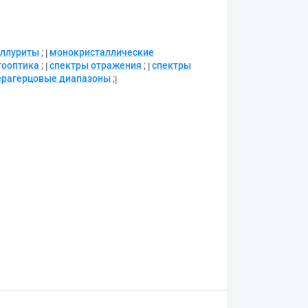
еллуриты
;
монокристаллические
тооптика
;
спектры отражения
;
спектры
ерагерцовые диапазоны
;