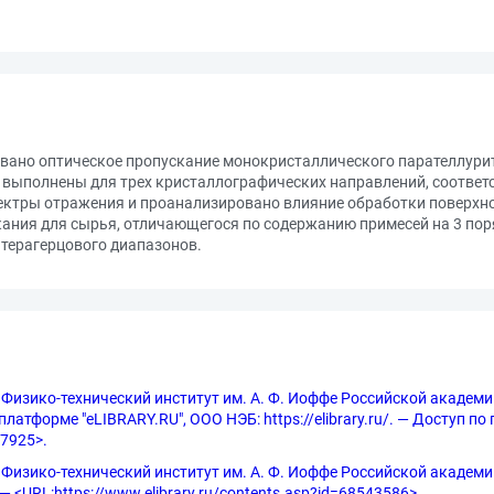
вано оптическое пропускание монокристаллического парателлурит
 выполнены для трех кристаллографических направлений, соотве
спектры отражения и проанализировано влияние обработки поверхн
скания для сырья, отличающегося по содержанию примесей на 3 по
 терагерцового диапазонов.
 Физико-технический институт им. А. Ф. Иоффе Российской академии
латформе "eLIBRARY.RU", ООО НЭБ: https://elibrary.ru/. — Доступ по
=7925>.
изико-технический институт им. А. Ф. Иоффе Российской академии нау
— <URL:https://www.elibrary.ru/contents.asp?id=68543586>.