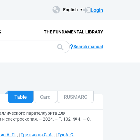
Login
English
S
THE FUNDAMENTAL LIBRARY
Search manual
Table
Card
RUSMARC
аллического парателлурита для
и спектроскопия. – 2024. – Т. 132, № 4. — С.
н А. П.
;
Третьяков С. А.
;
Гук А. С.