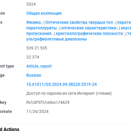
2024
ion
Общая коллекция
ts
Физика
;
Оптические свойства твердых тел
;
парат
парателлуриты
;
оптические характеристики
;
акус
пропускания
;
кристаллографические плоскости
;
т
ультрафиолетовые диапазоны
539.21:535
22.374
nt type
Article, report
ge
Russian
10.61011/OS.2024.04.58226.5519-24
Доступ по паролю из сети Интернет (чтение)
 key
RU\SPSTU\edoc\74629
create
11/26/2024
d Actions