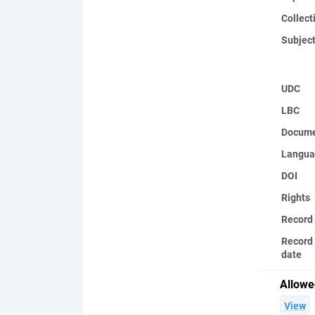
Collect
Subjec
UDC
LBC
Docume
Langua
DOI
Rights
Record
Record 
date
Allowe
View