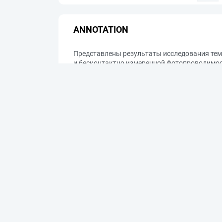
ANNOTATION
Представлены результаты исследования темп
и бесконтактно измеренной фотопроводимост
автолокализованного экситона (2.318 eV пр
широкая полоса с максимумом около 2.24 eV
два узких пика на частотах интенсивных эк
тушится с повышением температуры, ФП раст
в ФП найдены энергии активации (12-3 и 77
появлением носителей заряда. Получена оценк
INCLUDED IN
Оптика и спектроскопия. — Санкт-Петербург:
Периодичность: 12 раз в год. — Размещен на п
<URL:https://elibrary.ru/title_about_new.asp?id
Оптика и спектроскопия. — Санкт-Петербург: Ф