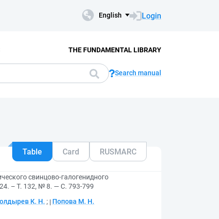
Login
English
S
THE FUNDAMENTAL LIBRARY
Search manual
Table
Card
RUSMARC
ческого cвинцово-галогенидного
. – Т. 132, № 8. — С. 793-799
олдырев К. Н.
;
Попова М. Н.