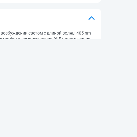
 возбуждении светом с длиной волны 405 nm
ектре фотолюминесценции (ФЛ), кроме линии
к экситонно-примесным комплексам, и
ектре фотопроводимости (ФП) присутствуют
нному поглощению. В то время как ФЛ
ых интенсивностей экситонного пика в ФЛ и
экситона, сопровождающемуся тушением ФЛ и
 meV.
 наук, 2022 -. — Электрон. журнал. —
 паролю из сети Интернет (чтение). —
к, 2022 -. Т. 132, № 8, 2024. — (12 ст.). —