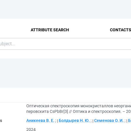
ATTRIBUTE SEARCH
CONTACT
Оптическая спектроскопия монокристаллов неоргани
перовскита CsPbBr[3] // Оптика и спектроскопия. – 2024
rs
Аникеева В. Е.
;
Болдырев Н. Ю.
;
Семенова О. И.
;
Б
2024