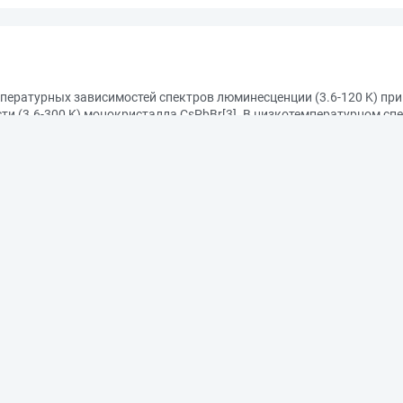
ературных зависимостей спектров люминесценции (3.6-120 K) при
и (3.6-300 K) монокристалла CsPbBr[3]. В низкотемпературном сп
и 10 K), наблюдаются богатая структура, возможно, относящаяся 
, которая может быть ФЛ примесных или дефектных центров. В сп
ситонных линий ФЛ и широкий континуум, соответствующий зона-зо
ёт. На основании анализа температурных зависимостей интегральн
-10 meV) процессов, приводящих к распаду автолокализованного 
а энергии связи экситона в монокристалле CsPbBr[3]: E[b] = 65-13
 Физико-технический институт им. А. Ф. Иоффе Российской академии
латформе "eLIBRARY.RU", ООО НЭБ: https://elibrary.ru/. — Доступ по
=7925>.
изико-технический институт им. А. Ф. Иоффе Российской академии нау