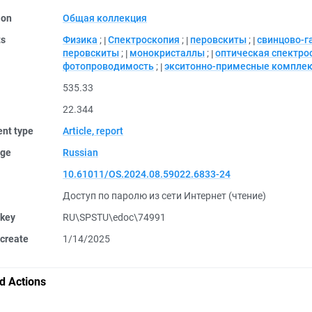
ion
Общая коллекция
ts
Физика
;
Спектроскопия
;
перовскиты
;
cвинцово-г
перовскиты
;
монокристаллы
;
оптическая спектро
фотопроводимость
;
экситонно-примесные компле
535.33
22.344
nt type
Article, report
ge
Russian
10.61011/OS.2024.08.59022.6833-24
Доступ по паролю из сети Интернет (чтение)
 key
RU\SPSTU\edoc\74991
create
1/14/2025
d Actions