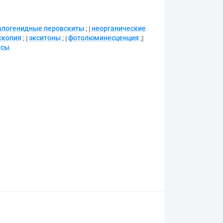
алогенидные перовскиты
;
неорганические
скопия
;
экситоны
;
фотолюминесценция
;
ксы