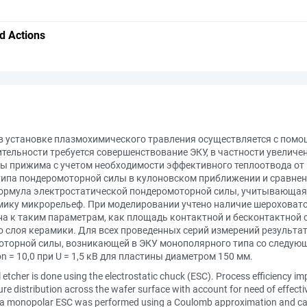
d Actions
 установке плазмохимического травления осуществляется с помо
тельности требуется совершенствование ЭКУ, в частности увеличе
ы прижима с учетом необходимости эффективного теплоотвода от н
ипа пондеромоторной силы в кулоновском приближении и сравнен
мула электростатической пондеромоторной силы, учитывающая сл
амику микрорельеф. При моделировании учтено наличие шероховато
на к таким параметрам, как площадь контактной и бесконтактной
о слоя керамики. Для всех проведенных серий измерений результ
торной силы, возникающей в ЭКУ монополярного типа со следую
lon = 10,0 при U = 1,5 кВ для пластины диаметром 150 мм.
al etcher is done using the electrostatic chuck (ESC). Process efficiency
 distribution across the wafer surface with account for need of effective
in a monopolar ESC was performed using a Coulomb approximation and c