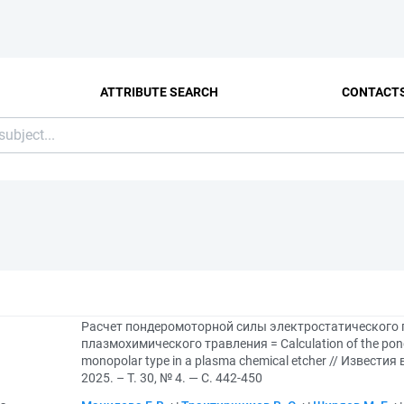
ATTRIBUTE SEARCH
CONTACT
Расчет пондеромоторной силы электростатического 
плазмохимического травления = Calculation of the ponder
monopolar type in a plasma chemical etcher // Извест
2025. – Т. 30, № 4. — С. 442-450