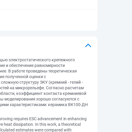
щью электростатического крепежного
ние и обеспечение равномерности
ее. В работе проведены теоретическая
ие полученной оценки с
ожную структуру ЭКУ (кремний - гелий -
стей на микрорельефе. Согласно расчетам
 области, коэффициент контакта кремниевой
аты моделирования хорошо согласуются с
щими характеристиками: керамика ВК100-ДН
 improving requires ESC advancement in enhancing
 heat dissipation. In this work, a theoretical
alculated estimates were compared with