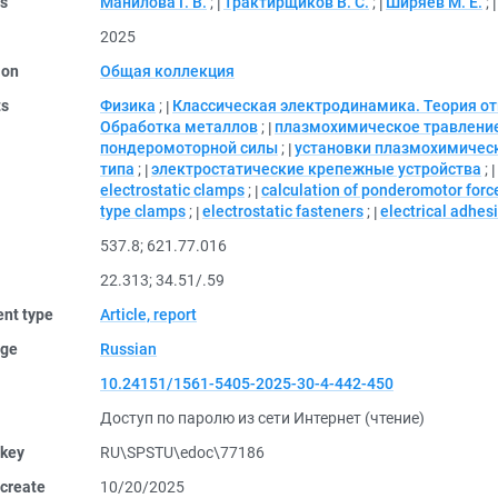
rs
Манилова Г. В.
;
Трактирщиков В. С.
;
Ширяев М. Е.
;
2025
ion
Общая коллекция
ts
Физика
;
Классическая электродинамика. Теория о
Обработка металлов
;
плазмохимическое травлени
пондеромоторной силы
;
установки плазмохимичес
типа
;
электростатические крепежные устройства
;
electrostatic clamps
;
calculation of ponderomotor forc
type clamps
;
electrostatic fasteners
;
electrical adhes
537.8
;
621.77.016
22.313
;
34.51/.59
nt type
Article, report
ge
Russian
10.24151/1561-5405-2025-30-4-442-450
Доступ по паролю из сети Интернет (чтение)
 key
RU\SPSTU\edoc\77186
create
10/20/2025