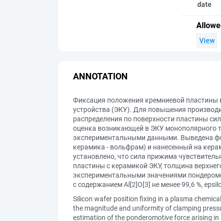
date
Allowe
View
ANNOTATION
Фиксация положения кремниевой пластины в
устройства (ЭКУ). Для повышения производи
распределения по поверхности пластины сил
оценка возникающей в ЭКУ монополярного т
экспериментальными данными. Выведена фор
керамика - вольфрам) и нанесенный на кер
установлено, что сила прижима чувствитель
пластины с керамикой ЭКУ, толщина верхнег
экспериментальными значениями пондеромо
с содержанием Al[2]O[3] не менее 99,6 %, epsi
Silicon wafer position fixing in a plasma chemic
the magnitude and uniformity of clamping pressure
estimation of the ponderomotive force arising 