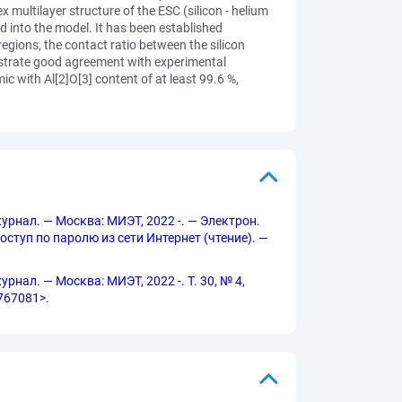
 multilayer structure of the ESC (silicon - helium
d into the model. It has been established
egions, the contact ratio between the silicon
onstrate good agreement with experimental
 with Al[2]O[3] content of at least 99.6 %,
журнал. — Москва: МИЭТ, 2022 -. — Электрон.
Доступ по паролю из сети Интернет (чтение). —
рнал. — Москва: МИЭТ, 2022 -. Т. 30, № 4,
2767081>.