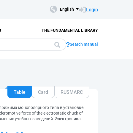
Login
English
S
THE FUNDAMENTAL LIBRARY
Search manual
Table
Card
RUSMARC
прижима монополярного типа в установке
omotive force of the electrostatic chuck of
ия высших учебных заведений. Электроника. –