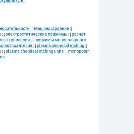
Дубков С. В.
тносительности
;
Машиностроение
;
е
;
электростатические прижимы
;
расчет
кого травления
;
прижимы монополярного
электроадгезия
;
plasma chemical etching
;
e
;
plasma chemical etching units
;
monopolar
ion