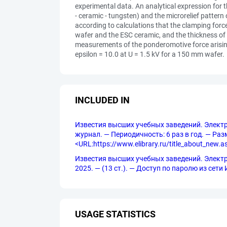
experimental data. An analytical expression for t
- ceramic - tungsten) and the microrelief pattern
according to calculations that the clamping force
wafer and the ESC ceramic, and the thickness of 
measurements of the ponderomotive force arising
epsilon = 10.0 at U = 1.5 kV for a 150 mm wafer.
INCLUDED IN
Известия высших учебных заведений. Электрони
журнал. — Периодичность: 6 раз в год. — Разм
<URL:https://www.elibrary.ru/title_about_new.
Известия высших учебных заведений. Электрони
2025. — (13 ст.). — Доступ по паролю из сети 
USAGE STATISTICS