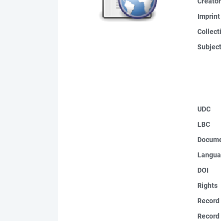
Creato
Imprint
Collect
Subjec
UDC
LBC
Docume
Langua
DOI
Rights
Record
Record 