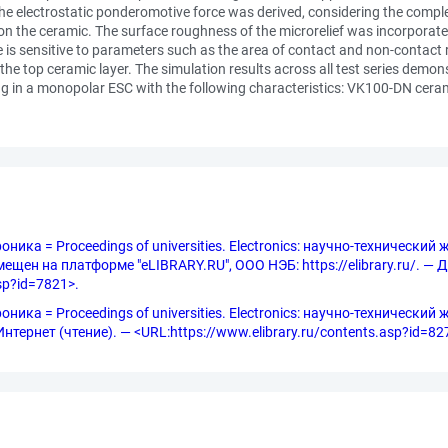
he electrostatic ponderomotive force was derived, considering the complex
 on the ceramic. The surface roughness of the microrelief was incorporate
 is sensitive to parameters such as the area of contact and non-contact r
the top ceramic layer. The simulation results across all test series dem
 in a monopolar ESC with the following characteristics: VK100-DN ceramic
ка = Proceedings of universities. Electronics: научно-технический 
ещен на платформе "eLIBRARY.RU", ООО НЭБ: https://elibrary.ru/. — 
asp?id=7821>.
ка = Proceedings of universities. Electronics: научно-технический жу
Интернет (чтение). — <URL:https://www.elibrary.ru/contents.asp?id=8