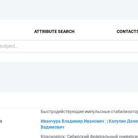
ATTRIBUTE SEARCH
CONTACT
Быстродействующие импульсные стабилизатор
rs
Иванчура Владимир Иванович
;
Капулин Дени
Вадимович
Красноярск: Сибирский федеральный университ