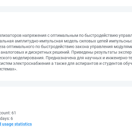
лизаторов напряжения с оптимальным по быстродействию управл
альная амплитудно-импульсная модель силовых цепей импульсны
нтеза оптимального по быстродействию закона управления модулям
 аналоговых и дискретных решений. Приведены результаты экспе
ского моделирования. Предназначена для научных и инженерно-
систем электроснабжения а также для аспирантов и студентов об
истемах».
count:
61
 days:
6
d usage statistics