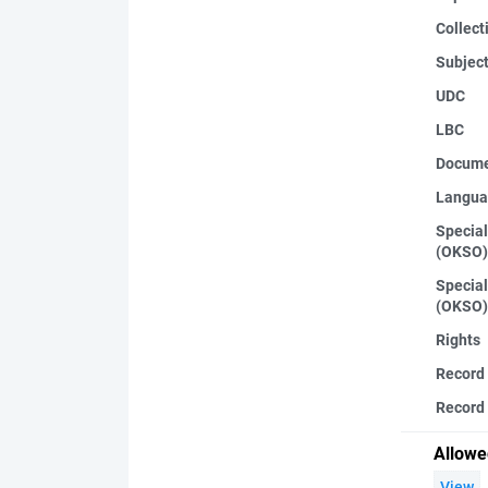
Collect
Subjec
UDC
LBC
Docume
Langua
Special
(OKSO)
Special
(OKSO)
Rights
Record
Record 
Allowe
View