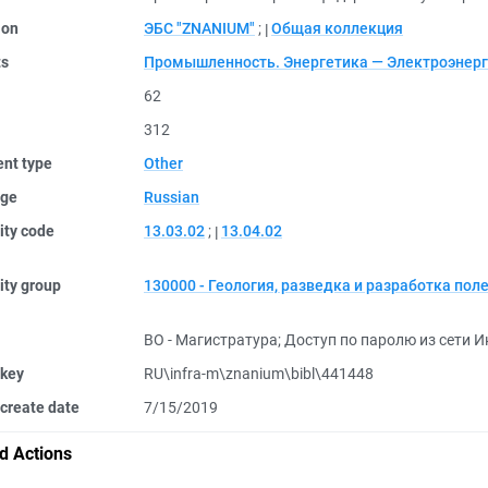
ion
ЭБС "ZNANIUM"
;
Общая коллекция
ts
Промышленность. Энергетика — Электроэнерг
62
312
nt type
Other
ge
Russian
ity code
13.03.02
;
13.04.02
ity group
130000 - Геология, разведка и разработка по
ВО - Магистратура
;
Доступ по паролю из сети И
 key
RU\infra-m\znanium\bibl\441448
create date
7/15/2019
d Actions