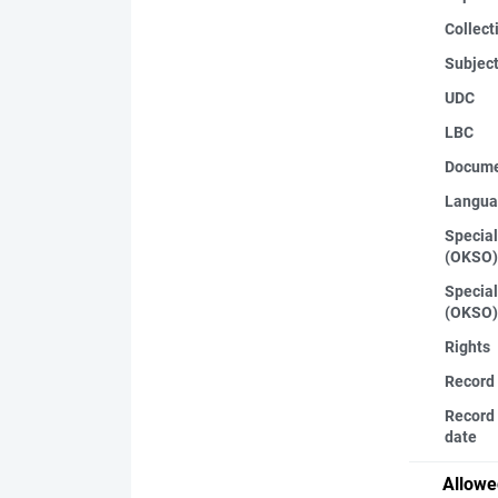
Collect
Subjec
UDC
LBC
Docume
Langua
Special
(OKSO)
Special
(OKSO)
Rights
Record
Record 
date
Allowe