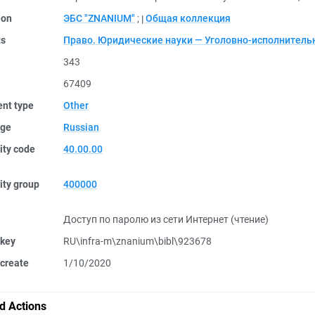
ion
ЭБС "ZNANIUM"
;
Общая коллекция
ts
Право. Юридические науки — Уголовно-исполнитель
343
67409
nt type
Other
ge
Russian
ity code
40.00.00
ity group
400000
Доступ по паролю из сети Интернет (чтение)
 key
RU\infra-m\znanium\bibl\923678
create
1/10/2020
d Actions