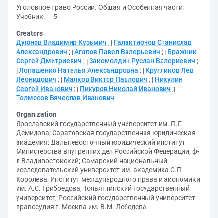
Уголовное право России. Общая и Особенная части:
Учебник. — 5
Creators
Дуюнов Владимир Кузьмич
;
Галактионов Станислав
Александрович
;
Агапов Павел Валерьевич
;
Бражник
Сергей Дмитриевич
;
Закомолдин Руслан Валериевич
;
Лопашенко Наталья Александровна
;
Кругликов Лев
Леонидович
;
Малков Виктор Павлович
;
Никулин
Сергей Иванович
;
Пикуров Николай Иванович
;
Толмосов Вячеслав Иванович
Organization
Ярославский государственный университет им. П.Г.
Демидова
;
Саратовская государственная юридическая
академия
;
Дальневосточный юридический институт
Министерства внутренних дел Российской Федерации, ф-
л Владивостокский
;
Самарский национальный
исследовательский университет им. академика С.П.
Королева
;
Институт международного права и экономики
им. А.С. Грибоедова
;
Тольяттинский государственный
университет
;
Российский государственный университет
правосудия г. Москва им. В.М. Лебедева