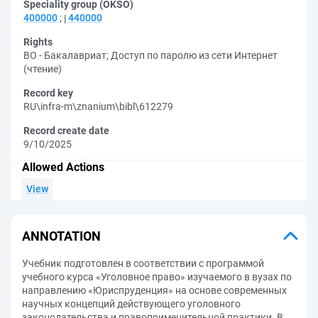
Speciality group (OKSO)
400000
;
440000
Rights
ВО - Бакалавриат
;
Доступ по паролю из сети Интернет
(чтение)
Record key
RU\infra-m\znanium\bibl\612279
Record create date
9/10/2025
Allowed Actions
View
ANNOTATION
Учебник подготовлен в соответствии с программой
учебного курса «Уголовное право» изучаемого в вузах по
направлению «Юриспруденция» на основе современных
научных концепций действующего уголовного
законодательства и правоприменительной практики. В