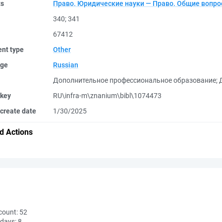
ts
Право. Юридические науки — Право. Общие вопр
340
;
341
67412
nt type
Other
ge
Russian
Дополнительное профессиональное образование
;
 key
RU\infra-m\znanium\bibl\1074473
create date
1/30/2025
d Actions
count:
52
 days:
8