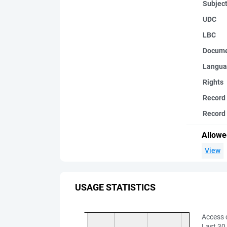
Subjec
UDC
LBC
Docume
Langua
Rights
Record
Record 
Allowe
View
USAGE STATISTICS
Access 
Last 30