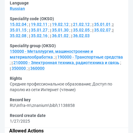
Language
Russian
Speciality code (OKSO)
15.02.04
;
19.02.11
;
19.02.12
;
21.02.12
;
35.01.01
;
35.01.15
;
35.01.27
;
35.01.30
;
35.02.05
;
35.02.07
;
35.02.08
;
35.02.16
;
36.01.02
;
36.02.03
Speciality group (OKSO)
150000 - Металлургия, машиностроение и
материалообработка
;
190000 - Транспортные средства
;
210000 - Электронная техника, радиотехника и связь
;
350000
;
360000
Rights
Среднее профессиональное образование
;
Доступ по
паролю из сети Интернет (чтение)
Record key
RU\infra-m\znanium\bibl\1138858
Record create date
1/27/2025
Allowed Actions