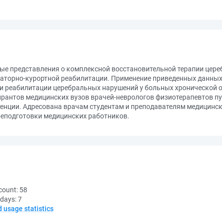
е представления о комплексной восстановительной терапии цере
анаторно-курортной реабилитации. Применение приведенных данных
и реабилитации церебральных нарушений у больных хронической о
ирантов медицинских вузов врачей-неврологов физиотерапевтов п
нции. Адресована врачам студентам и преподавателям медицински
еподготовки медицинских работников.
count:
58
 days:
7
d usage statistics