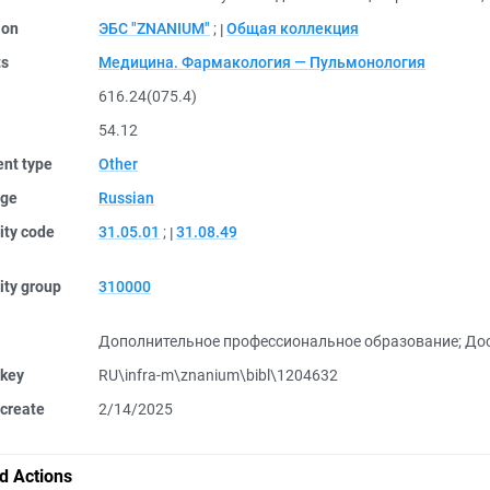
ion
ЭБС "ZNANIUM"
;
Общая коллекция
ts
Медицина. Фармакология — Пульмонология
616.24(075.4)
54.12
nt type
Other
ge
Russian
ity code
31.05.01
;
31.08.49
ity group
310000
Дополнительное профессиональное образование
;
Дос
 key
RU\infra-m\znanium\bibl\1204632
create
2/14/2025
d Actions