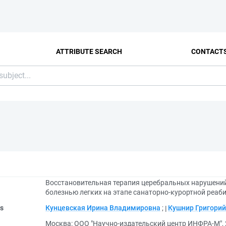
ATTRIBUTE SEARCH
CONTACT
Восстановительная терапия церебральных нарушений
болезнью легких на этапе санаторно-курортной реаб
rs
Кунцевская Ирина Владимировна
;
Кушнир Григори
Москва: ООО "Научно-издательский центр ИНФРА-М",