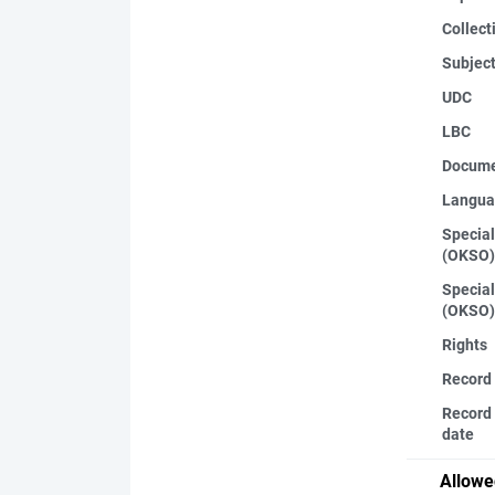
Collect
Subjec
UDC
LBC
Docume
Langua
Special
(OKSO)
Special
(OKSO)
Rights
Record
Record 
date
Allowe