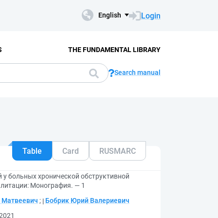
Login
English
S
THE FUNDAMENTAL LIBRARY
Search manual
Table
Card
RUSMARC
 у больных хронической обструктивной
илитации: Монография. — 1
й Матвеевич
;
Бобрик Юрий Валериевич
 2021