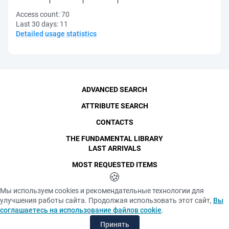
Access count:
70
Last 30 days:
11
Detailed usage statistics
ADVANCED SEARCH
ATTRIBUTE SEARCH
CONTACTS
THE FUNDAMENTAL LIBRARY
LAST ARRIVALS
MOST REQUESTED ITEMS
©
SPbPU
🍪
, 1996-2026
Copyright and Personal Data
Мы используем cookies и рекомендательные технологии для
The photographs are
улучшения работы сайта. Продолжая использовать этот сайт,
Вы
Privacy policy
published with the
соглашаетесь на использование файлов cookie
.
consent of the individuals
«Cookie» files policy
depicted, in accordance
Принять