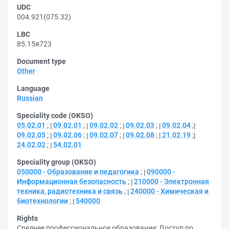
UDC
004.921(075.32)
LBC
85.15я723
Document type
Other
Language
Russian
Speciality code (OKSO)
05.02.01
;
09.02.01
;
09.02.02
;
09.02.03
;
09.02.04
;
09.02.05
;
09.02.06
;
09.02.07
;
09.02.08
;
21.02.19
;
24.02.02
;
54.02.01
Speciality group (OKSO)
050000 - Образование и педагогика
;
090000 -
Информационная безопасность
;
210000 - Электронная
техника, радиотехника и связь
;
240000 - Химическая и
биотехнологии
;
540000
Rights
Среднее профессиональное образование
;
Доступ по