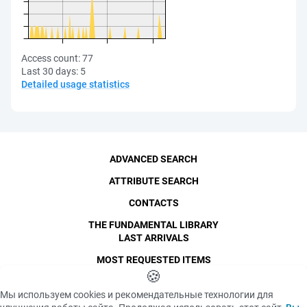
Access count:
77
Last 30 days:
5
Detailed usage statistics
ADVANCED SEARCH
ATTRIBUTE SEARCH
CONTACTS
THE FUNDAMENTAL LIBRARY
LAST ARRIVALS
MOST REQUESTED ITEMS
©
SPbPU
🍪
, 1996-2026
Copyright and Personal Data
Мы используем cookies и рекомендательные технологии для
The photographs are