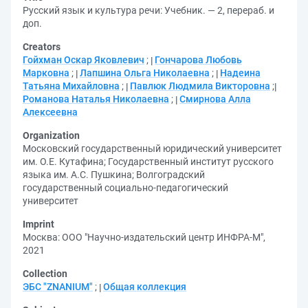
Русский язык и культура речи: Учебник. — 2, перераб. и
доп.
Creators
Гойхман Оскар Яковлевич
;
Гончарова Любовь
Марковна
;
Лапшина Ольга Николаевна
;
Надеина
Татьяна Михайловна
;
Павлюк Людмила Викторовна
;
Романова Наталья Николаевна
;
Смирнова Алла
Алексеевна
Organization
Московский государственный юридический университет
им. О.Е. Кутафина
;
Государственный институт русского
языка им. А.С. Пушкина
;
Волгоградский
государственный социально-педагогический
университет
Imprint
Москва: ООО "Научно-издательский центр ИНФРА-М",
2021
Collection
ЭБС "ZNANIUM"
;
Общая коллекция