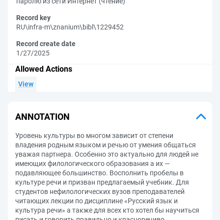
паролю из сети Интернет (чтение)
Record key
RU\infra-m\znanium\bibl\1229452
Record create date
1/27/2025
Allowed Actions
View
ANNOTATION
Уровень культуры во многом зависит от степени
владения родным языком и речью от умения общаться
уважая партнера. Особенно это актуально для людей не
имеющих филологического образования а их —
подавляющее большинство. Восполнить пробелы в
культуре речи и призван предлагаемый учебник. Для
студентов нефилологических вузов преподавателей
читающих лекции по дисциплине «Русский язык и
культура речи» а также для всех кто хотел бы научиться
писать и говорить правильно и красноречиво.