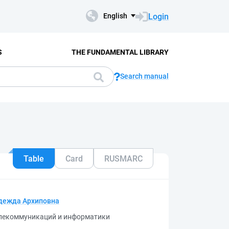
Login
English
S
THE FUNDAMENTAL LIBRARY
Search manual
Table
Card
RUSMARC
дежда Архиповна
елекоммуникаций и информатики