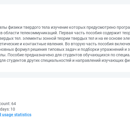
елы физики твердого тела изучение которых предусмотрено прогр
в области телекоммуникаций. Первая часть пособия содержит тео
вердых тел. элементы зонной теории твердых тел и на ее основе э
тические и контактные явления. Во вторую часть пособия включе
новных формул решения типовых задач и подборки упражнений и за
ы. Пособие предназначено для студентов обучающихся по специа
ля студентов других специальностей и направлений изучающих физ
count:
64
 days:
10
d usage statistics