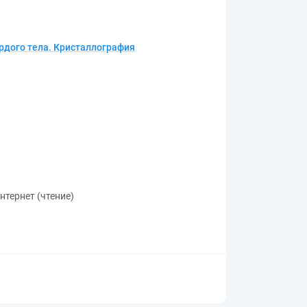
рдого тела. Кристаллография
нтернет (чтение)