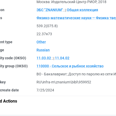
Москва: Издательский Центр РИОР, 2018
ion
ЭБС "ZNANIUM"
;
Общая коллекция
ts
Физико-математические науки — Физика тве
539.2(075.8)
22.37я73
nt type
Other
ge
Russian
ity code (OKSO)
11.03.02
;
11.04.02
ity group (OKSO)
110000 - Сельское и рыбное хозяйство
ВО - Бакалавриат
;
Доступ по паролю из сети И
 key
RU\infra-m\znanium\bibl\959952
create date
7/25/2024
d Actions