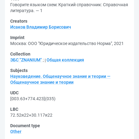
Говорите языком схем: Краткий справочник: Справочная
литература. — 1
Creators
Исаков Владимир Борисович
Imprint
Москва: ООО "Юридическое издательство Норма", 2021
Collection
ЭБС "ZNANIUM"
;
Общая коллекция
Subjects
Науковедение. Общенаучное знание и теории —
Общенаучное знание и теории
UDC
[003.63+774.423](035)
LBC
72.52я22+30.117я22
Document type
Other