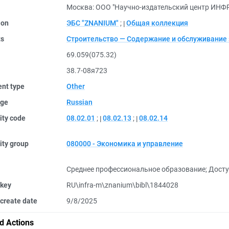
Москва: ООО "Научно-издательский центр ИНФР
ion
ЭБС "ZNANIUM"
;
Общая коллекция
ts
Строительство — Содержание и обслуживание 
69.059(075.32)
38.7-08я723
nt type
Other
ge
Russian
ity code
08.02.01
;
08.02.13
;
08.02.14
ity group
080000 - Экономика и управление
Среднее профессиональное образование
;
Досту
 key
RU\infra-m\znanium\bibl\1844028
create date
9/8/2025
d Actions