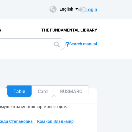
Login
English
S
THE FUNDAMENTAL LIBRARY
Search manual
Table
Card
RUSMARC
имущества многоквартирного дома:
жда Степановна
;
Комков Владимир