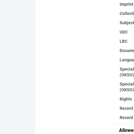
Imprint
Collect
Subjec
UDC
LBC
Docume
Langua
Special
(OKSO)
Special
(OKSO)
Rights
Record
Record 
Allowe